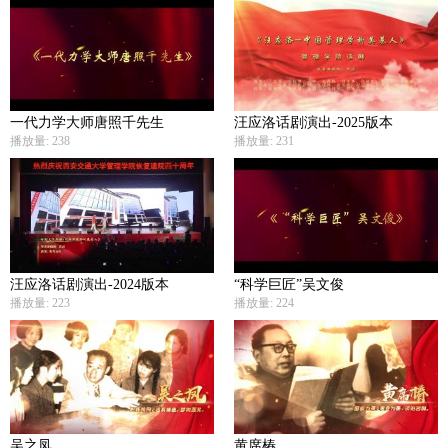
一代力学大师唐照千先生
汪应洛话剧演出-2025版本
播放量: 238
播放量: 231
汪应洛话剧演出-2024版本
“科学巨匠”吴文俊
播放量: 223
播放量: 224
吴之凤
黄席椿